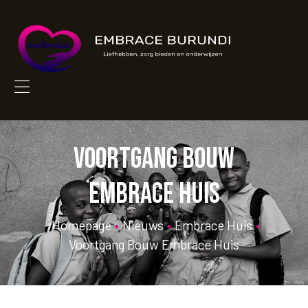
EMBRACE
BURUNDI
Liefhebben,
zorg
bieden
Menu
en
onderwijzen
Voortgang bouw
Embrace huis
Homepage
•
Nieuws
•
Embrace Huis
•
Voortgang Bouw Embrace Huis