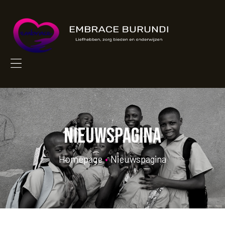
EMBRACE
BURUNDI
Liefhebben,
zorg
bieden
Menu
en
onderwijzen
Nieuwspagina
Homepage
•
Nieuwspagina